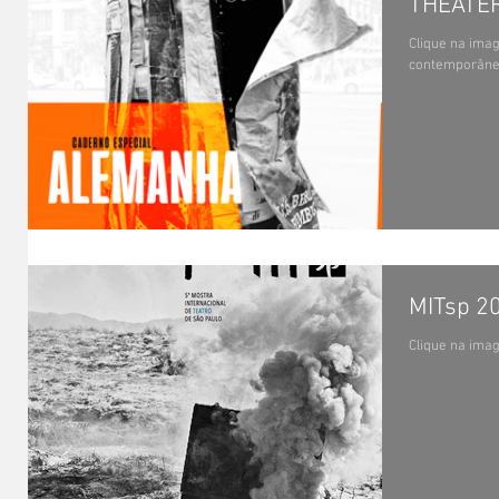
THEATE
Clique na imag
contemporâne
MITsp 2
Clique na imag