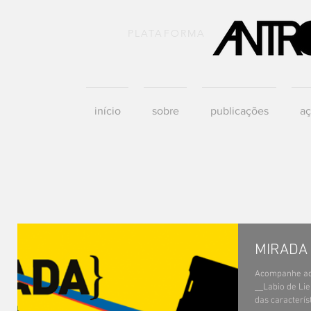
PLATAFORMA
início
sobre
publicações
aç
MIRADA
Acompanhe aqui
__Labio de Li
das característ