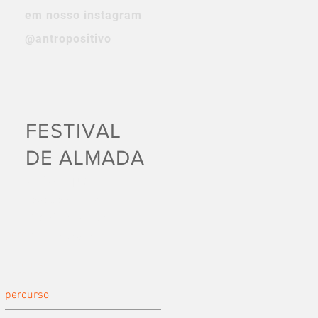
em nosso instagram
@antropositivo
FESTIVAL
DE ALMADA
Críticas que
receberam os
Prémios Carlos
Porto 2023/2024
percurso