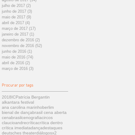
julho de 2017
(2)
2 posts
junho de 2017
(3)
3 posts
maio de 2017
(9)
9 posts
abril de 2017
(4)
4 posts
março de 2017
(17)
17 posts
janeiro de 2017
(1)
1 post
dezembro de 2016
(2)
2 posts
novembro de 2016
(52)
52 posts
junho de 2016
(1)
1 post
maio de 2016
(74)
74 posts
abril de 2016
(2)
2 posts
março de 2016
(3)
3 posts
Procurar por tags
2018
IC
Patrícia Bergantin
alkantara festival
ana carolina marinho
berlim
bienal de dança
brasil cena aberta
cenabrasil
cenografia
circos
claucioandre
crítica
crítica dentro
crítica imediata
dança
destaques
deutsches theater
diálogosx2