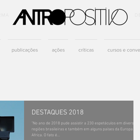
RMA
D
publicações
ações
críticas
cursos e conve
DESTAQUES 2018
"No ano de 2018 pude assistir a 230 espetáculos em diversas
regiões brasileiras e também em alguns países da Europa e
Africa. O fato é...