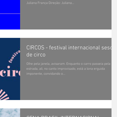
Juliana França Direção: Juliana...
CIRCOS - festival internacional sesc
de circo
Olhe pela janela, avisaram. Enquanto o carro passeia pela
estrada, ali, no canto improvisado, está a lona erguida
imponente, convidando o...