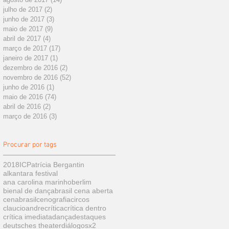
julho de 2017
(2)
2 posts
junho de 2017
(3)
3 posts
maio de 2017
(9)
9 posts
abril de 2017
(4)
4 posts
março de 2017
(17)
17 posts
janeiro de 2017
(1)
1 post
dezembro de 2016
(2)
2 posts
novembro de 2016
(52)
52 posts
junho de 2016
(1)
1 post
maio de 2016
(74)
74 posts
abril de 2016
(2)
2 posts
março de 2016
(3)
3 posts
Procurar por tags
2018
IC
Patrícia Bergantin
alkantara festival
ana carolina marinho
berlim
bienal de dança
brasil cena aberta
cenabrasil
cenografia
circos
claucioandre
crítica
crítica dentro
crítica imediata
dança
destaques
deutsches theater
diálogosx2