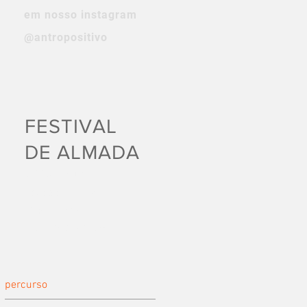
em nosso instagram
@antropositivo
FESTIVAL
DE ALMADA
Críticas que
receberam os
Prémios Carlos
Porto 2023/2024
percurso