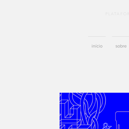
PLATAFO
início
sobre