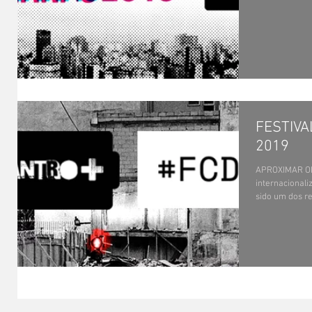
FESTIV
2019
APROXIMAR O
internacionali
sido um dos re