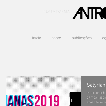
PLATAFORMA
início
sobre
publicações
aç
Satyria
PROJETO DIÁLO
CRÍTICA IMEDI
após o término