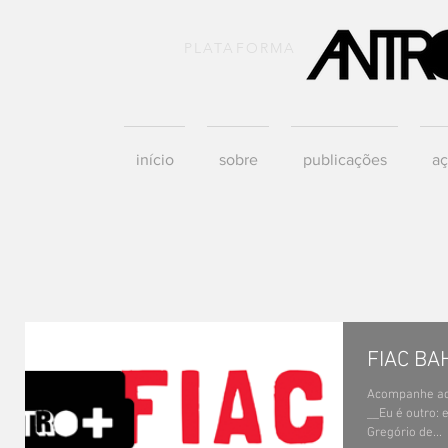
PLATAFORMA
início
sobre
publicações
aç
FIAC BAH
Acompanhe aqui
__Eu é outro: 
Gregório de...