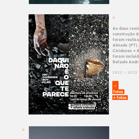
>
As duas resid
construção d
foram realiz
Almada (PT).
Cividanes + R
foram incluí
Rafaele Andra
2022 > 2023
<
fotos
+ fotos
>