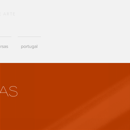
E ARTE
rsas
portugal
vas