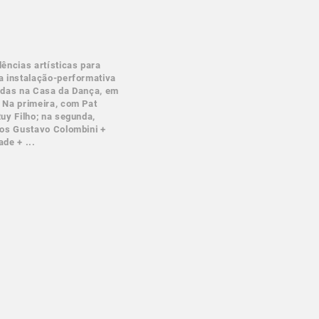
ências artísticas para
a instalação-performativa
adas na Casa da Dança, em
 Na primeira, com Pat
uy Filho; na segunda,
dos Gustavo Colombini +
de + ...