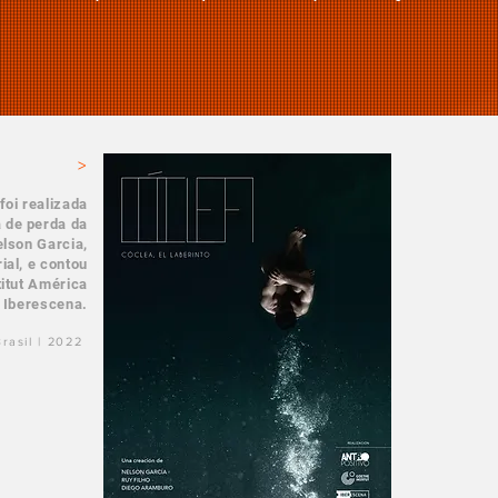
>
foi realizada
a de perda da
lson Garcia,
ial, e contou
itut América
e Iberescena.
Brasil | 2022