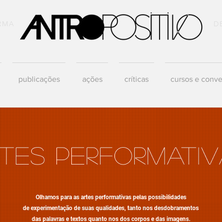
RMA
D
publicações
ações
críticas
cursos e conve
tes performati
Olhamos para as artes performativas pelas possibilidades
de experimentação de suas qualidades, tanto nos desdobramentos
das palavras e textos quanto nos dos corpos e das imagens.