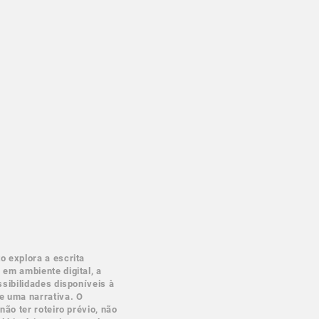
o explora a escrita
 em ambiente digital, a
ssibilidades disponíveis à
e uma narrativa. O
 não ter roteiro prévio, não