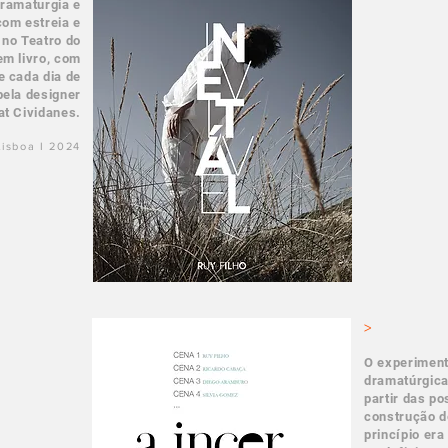
dramaturgia e
com estreia e
 no Teatro do
em livro, com
de cada dia de
pela designer
at Cividanes.
Lisboa I 2024
>
O experiment
dramatúrgica
partir das po
construção d
princípio era