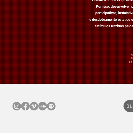
Pensar a crítica exige des
Por isso, desenvolvemos
participativas, instala
e desdobramento estético e
estímulos trazidos pelo
LE
B