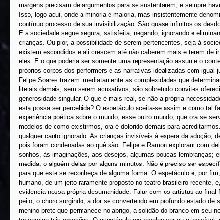
margens precisam de argumentos para se sustentarem, e sempre have
Isso, logo aqui, onde a minoria é maioria, mas insistentemente deno
contínuo processo de sua invisibilização. São quase infinitos os desd
E a sociedade segue segura, satisfeita, negando, ignorando e eliminan
crianças. Ou pior, a possibilidade de serem pertencentes, seja à socie
existem escondidos e ali crescem até não caberem mais e terem de i
eles. E o que poderia ser somente uma representação assume o contex
próprios corpos dos performers e as narrativas idealizadas com igual 
Felipe Soares trazem imediatamente as complexidades que determina
literais demais, sem serem acusativos; são sobretudo convites ofere
generosidade singular. O que é mais real, se não a própria necessidade
esta possa ser percebida? O espetáculo aceita-se assim e como tal fa
experiência poética sobre o mundo, esse outro mundo, que ora se serve
modelos de como existirmos, ora é dolorido demais para acreditarmos.
qualquer canto ignorado. As crianças invisíveis à espera da adoção,
pois foram condenadas ao quê são. Felipe e Ramon exploram com del
sonhos, às imaginações, aos desejos, algumas poucas lembranças; e
medida, o alguém delas por alguns minutos. Não é preciso ser específic
para que este se reconheça de alguma forma. O espetáculo é, por fim
humano, de um jeito raramente proposto no teatro brasileiro recente, e
evidencia nossa própria desumanidade. Falar com os artistas ao final fo
peito, o choro surgindo, a dor se convertendo em profundo estado de so
menino preto que permanece no abrigo, a solidão do branco em seu no
ter comigo tais emoções. O espetáculo me revelou ser eu o invisível