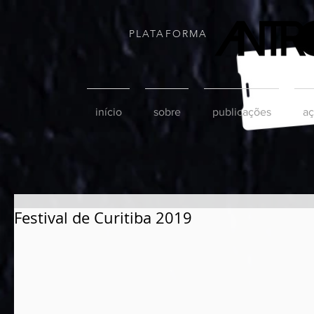
PLATAFORMA
início
sobre
publicações
aç
Festival de Curitiba 2019