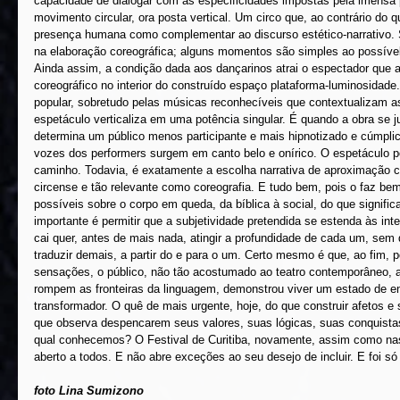
capacidade de dialogar com as especificidades impostas pela imensa 
movimento circular, ora posta vertical. Um circo que, ao contrário do 
presença humana como complementar ao discurso estético-narrativo. Se
na elaboração coreográfica; alguns momentos são simples ao possível 
Ainda assim, a condição dada aos dançarinos atrai o espectador que a
coreográfico no interior do construído espaço plataforma-luminosida
popular, sobretudo pelas músicas reconhecíveis que contextualizam a
espetáculo verticaliza em uma potência singular. É quando a obra se jus
determina um público menos participante e mais hipnotizado e cúmplice
vozes dos performers surgem em canto belo e onírico. O espetáculo p
caminho. Todavia, é exatamente a escolha narrativa de aproximação c
circense e tão relevante como coreografia. E tudo bem, pois o faz bem
possíveis sobre o corpo em queda, da bíblica à social, do que significa c
importante é permitir que a subjetividade pretendida se estenda às int
cai quer, antes de mais nada, atingir a profundidade de cada um, sem 
traduzir demais, a partir do e para o um. Certo mesmo é que, ao fim, 
sensações, o público, não tão acostumado ao teatro contemporâneo, a
rompem as fronteiras da linguagem, demonstrou viver um estado de e
transformador. O quê de mais urgente, hoje, do que construir afetos e
que observa despencarem seus valores, suas lógicas, suas conquistas e 
qual conhecemos? O Festival de Curitiba, novamente, assim como na
aberto a todos. E não abre exceções ao seu desejo de incluir. E foi só 
foto Lina Sumizono