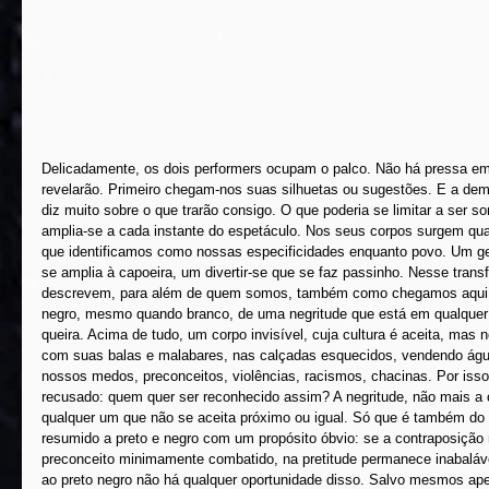
Delicadamente, os dois performers ocupam o palco. Não há pressa em
revelarão. Primeiro chegam-nos suas silhuetas ou sugestões. E a de
diz muito sobre o que trarão consigo. O que poderia se limitar a ser so
amplia-se a cada instante do espetáculo. Nos seus corpos surgem qua
que identificamos como nossas especificidades enquanto povo. Um gest
se amplia à capoeira, um divertir-se que se faz passinho. Nesse transfe
descrevem, para além de quem somos, também como chegamos aqui,
negro, mesmo quando branco, de uma negritude que está em qualquer 
queira. Acima de tudo, um corpo invisível, cuja cultura é aceita, mas
com suas balas e malabares, nas calçadas esquecidos, vendendo água
nossos medos, preconceitos, violências, racismos, chacinas. Por iss
recusado: quem quer ser reconhecido assim? A negritude, não mais a c
qualquer um que não se aceita próximo ou igual. Só que é também do p
resumido a preto e negro com um propósito óbvio: se a contraposição n
preconceito minimamente combatido, na pretitude permanece inabaláve
ao preto negro não há qualquer oportunidade disso. Salvo mesmos a