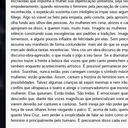
escravidão que impunha à mulher sua objetificação utilitarista, seja se
empodeiramento, quando reinventa o feminino pela percepção de como
reconhecida, o espetáculo sustenta com inteligência ímpar seus argu
fôlego. Algo só viável se feito pela empatia, pelo convite, pela apro
olha fundo aos olhos das pessoas. As mulheres em cena, atrizes e ca
apropriam-se disso, e querem mais, muito mais. Imagino as mulheres 
silêncio construindo suas insurgências aos padrões e tradições. Ima
temerosos, e alguns poucos inflados de felicidade por elas. Sem preci
assume seu manifesto de forma contundente: mais até do que os exper
mercado dedica tantas reverências. Vera cria um obra-discurso de imp
discurso-obra-agressão, o que muda o jogo a seu favor. Se a dramatur
preciso trazer à frente a beleza das vozes que pelo canto preenchem a
também enquanto acontecimento artístico. É possível permanecer por 
solos. Sozinhas, nunca estão, pois carregam consigo o símbolo máxim
mulheres: estão grávidas. Assim, cantam a história do feminino sem ne
possibilidades. Talvez algumas crianças ali sejam meninas e nem irã
conflito que ultrapassa o teatro e atinge o conservadorismo que insist
mulheres. Elas quiseram. Estão lindas. São lindas. E emocionam qu
desconfio que, diante das vozes magníficas que potencializam sons 
vierem deverão ser cantores e cantoras. Senti inveja por não poder ger
força de seus olhares livres rasgando o palco. E, acima de tudo, queri
quanto Vera Cruz, sem perder a simplicidade de falar ao outro como u
feminino é principalmente pelo humano. E precisamos disso cada vez m