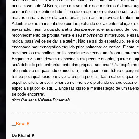
anunciasse a de Al Berto, que uma vez ali exige o retorno à dramatu
permanência e continuidade. É preciso respirar em uníssono com a atri
marcas narrativas por ela construídas, para assim provocar também um
Adentrar-se ao mar simbólico por tão profundo ser a contemplação, o 
esvaziado, mesmo quando a atriz desaparece no emaranhado de fios, 
reconhecimento da própria morte e seu movimento ininterrupto, e essa 
radical passível de se dar a alguém. Não se sai do espetáculo, se é d
encantado mar cenográfico erguido principalmente de vazios. Ficam, 
movimentos escondidos no inconsciente de cada um. Agora morremos,
Enquanto Zia nos devora e convida a esquecer e guardar, querer e fugir
será definido pelo enfrentamento das próprias sombras? Zia expõe as 
afogando-se em passado e ausência, tanto quanto em futuro e pergunta
tempo pela qual resiste e vive: a própria poesia. Basta saber o quant
espelho, silenciar-se, molhar-se no imenso e profundo de seu oceano. 
especiais já por existir. E ainda faz disso a manifestação de um tal
se pode encontrar. 
(foto Pauliana Valente Pimentel)
------------------------------------------------------------------------------------------------------
__
Kriol K
De Khalid K