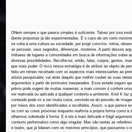
ONem sempre o que parece simples é suficiente. Talvez por isso muito
diante propostas já tão experimentadas. É o caso de um certo movime
se volta a uma cultura ou sociedade, por exigir convívio, rotina, obse
as pessoas, seus segredos, diferenças, mistérios. A partir desses arg
milhares de lugares e comunidades em busca de informações sobre as
diversas possibilidades. Recolhe-se, então, falas, corpos, gestos, ma
que mais puder. O risco nessa estratégia é de atribuir ao objeto de pe
feito um retrato recortado com os aspectos mais interessantes ao prete
artista pesquisador, vai atrás daquilo que melhor couber às suas ideia
argumentos a partir de estímulos inesperados. Esse estado seguro q
prévio pode sugerir de muitas maneiras; a mais comum é conferir uma
ser reativada ou aplicada a qualquer contexto e ambiente. Kriol K faz 
conteúdo pode vir a ser muita coisa, servindo-se do preceito de image
por meios dos sons identificados e recolhidos. Assim, o que parece exis
se com as cores próximas enquanto reafirma a própria forma como a ob
olharmos sobretudo à forma. E é ela a mais delicada e frágil argument
contexto performativo como algo singular. Mas são tantas as referênci
e teatro, que já lidaram com os mesmos princípios, que passamos o e