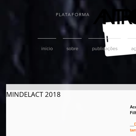
PLATAFORMA
início
sobre
publicações
aç
MINDELACT 2018
Ac
Fil
__
ta