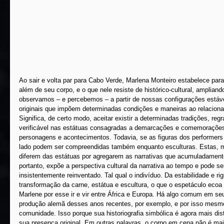
Ao sair e volta par para Cabo Verde, Marlena Monteiro estabelece pa
além de seu corpo, e o que nele resiste de histórico-cultural, amplian
observamos – e percebemos – a partir de nossas configurações estáv
originais que impõem determinadas condições e maneiras ao relaciona
Significa, de certo modo, aceitar existir a determinadas tradições, regr
verificável nas estátuas consagradas a demarcações e comemorações 
personagens e acontecimentos. Todavia, se as figuras dos performers
lado podem ser compreendidas também enquanto esculturas. Estas, ma
diferem das estátuas por agregarem as narrativas que acumuladamen
portanto, expõe a perspectiva cultural da narrativa ao tempo e pode s
insistentemente reinventado. Tal qual o indivíduo. Da estabilidade e ri
transformação da carne, estátua e escultura, o que o espetáculo eco
Marlene por esse ir e vir entre África e Europa. Há algo comum em seu
produção alemã desses anos recentes, por exemplo, e por isso mesmo
comunidade. Isso porque sua historiografia simbólica é agora mais dis
sua presença original. Em outras palavras, o corpo em cena não é ma