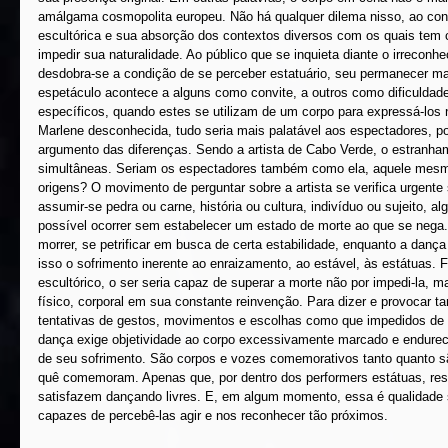
amálgama cosmopolita europeu. Não há qualquer dilema nisso, ao cont
escultórica e sua absorção dos contextos diversos com os quais tem c
impedir sua naturalidade. Ao público que se inquieta diante o irreconhec
desdobra-se a condição de se perceber estatuário, seu permanecer mar
espetáculo acontece a alguns como convite, a outros como dificulda
específicos, quando estes se utilizam de um corpo para expressá-los
Marlene desconhecida, tudo seria mais palatável aos espectadores, poi
argumento das diferenças. Sendo a artista de Cabo Verde, o estranham
simultâneas. Seriam os espectadores também como ela, aquele mesm
origens? O movimento de perguntar sobre a artista se verifica urgente 
assumir-se pedra ou carne, história ou cultura, indivíduo ou sujeito, 
possível ocorrer sem estabelecer um estado de morte ao que se nega. 
morrer, se petrificar em busca de certa estabilidade, enquanto a dança
isso o sofrimento inerente ao enraizamento, ao estável, às estátuas. Fo
escultórico, o ser seria capaz de superar a morte não por impedi-la, ma
físico, corporal em sua constante reinvenção. Para dizer e provocar ta
tentativas de gestos, movimentos e escolhas como que impedidos de
dança exige objetividade ao corpo excessivamente marcado e endurecid
de seu sofrimento. São corpos e vozes comemorativos tanto quanto 
quê comemoram. Apenas que, por dentro dos performers estátuas, res
satisfazem dançando livres. E, em algum momento, essa é qualidade 
capazes de percebê-las agir e nos reconhecer tão próximos.