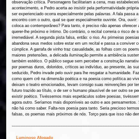
observação crítica. Personagens facilitariam a cena, mas estabeleceri
acontecimento, e Pedro acerta ao insistir pela performatividade própri
ser experienciado ocorra especialmente pelas palavras. A fala passa a
encontro com o outro, qual se quer especialmente ouvinte. Ora, ouvir: 
coloca ao contemporâneo? Para tanto, é preciso não apenas oferecer 
querer-lhe próximo e íntimo. Do contrário, o recital correria o risco de 
irremediável. A segunda pista falsa, então: o riso. As primeiras poesi
abandona seus medos sobre estar em um recital e passa a conviver c
cúmplice. A garrafa de vinho traz casualidade, as folhas com os poe
maiores pretensões, a delicada iluminação permite a ambiência suste
também estético. O público segue sem perceber a construção narrativa
por poemas duros, doloridos, críticos ao indivíduo, ao presente, às s
seduzido, Pedro invade pelo ouvir para lhe resgatar a humanidade. Faz
como quem crê na dimensão poética e na poesia como política ao viv
deixam o teatro emocionados, levam consigo suas reinvenções por ter
futuro trazido ao título, o de ser o humano plausível de ser outro se pe
existir poético. Tivéssemos mais espetáculos sobre poesias, tivéssemo
agora outro. Seríamos mais disponíveis ao outro e aos pensamentos.
não há como saber. Falta-nos poesia para tanto. Seria precioso termo
falsas, os poemas mais próximos de nós. Torço para que isso não de
------------------------------------------------------------------------------------------------------
__
Luminoso Afogado