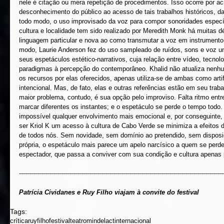
nele é citação ou mera repetição de procedimentos. Isso ocorre por acr
desconhecimento do público ao acesso de tais trabalhos históricos, d
todo modo, o uso improvisado da voz para compor sonoridades específ
cultura e localidade tem sido realizado por Meredith Monk há muitas 
linguagem particular e nova ao como transmutar a voz em instrument
modo, Laurie Anderson fez do uso sampleado de ruídos, sons e voz um
seus espetáculos estético-narrativos, cuja relação entre vídeo, tecnolo
paradigmas à percepção do contemporâneo. Khalid não atualiza nenh
os recursos por elas oferecidos, apenas utiliza-se de ambas como arti
intencional. Mas, de fato, elas e outras referências estão em seu trab
maior problema, contudo, é sua opção pelo improviso. Falta ritmo ent
marcar diferentes os instantes; e o espetáculo se perde o tempo tod
impossível qualquer envolvimento mais emocional e, por conseguinte, 
ser Kriol K um acesso à cultura de Cabo Verde se minimiza a efeitos d
de todos nós. Sem novidade, sem domínio ao pretendido, sem dispos
própria, o espetáculo mais parece um apelo narcísico a quem se perd
espectador, que passa a conviver com sua condição e cultura apenas p
------------------------------------------------------------------------------------------------------
Patrícia Cividanes e Ruy Filho viajam à convite do festival
Tags:
crítica
ruyfilho
festival
teatro
mindelact
internacional