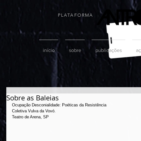
PLATAFORMA
início
sobre
publicações
aç
Sobre as Baleias
Ocupação Desconialidade: Poéticas da Resistência
Coletiva Vulva da Vovó.
Teatro de Arena, SP