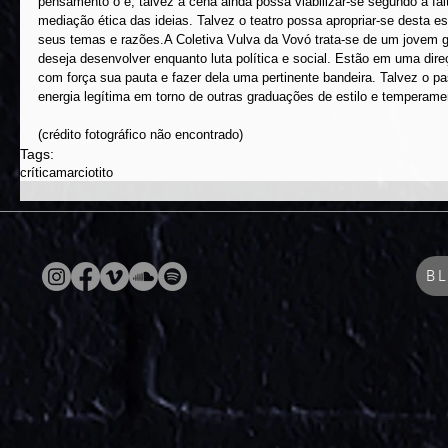
pensamento o é, talvez a cena ainda possa viabilizar-se segundo a fal
mediação ética das ideias. Talvez o teatro possa apropriar-se desta es
seus temas e razões.A Coletiva Vulva da Vovó trata-se de um jovem gru
deseja desenvolver enquanto luta política e social. Estão em uma dire
com força sua pauta e fazer dela uma pertinente bandeira. Talvez o p
energia legítima em torno de outras graduações de estilo e temperamen
(crédito fotográfico não encontrado)
Tags:
crítica
marciotito
B