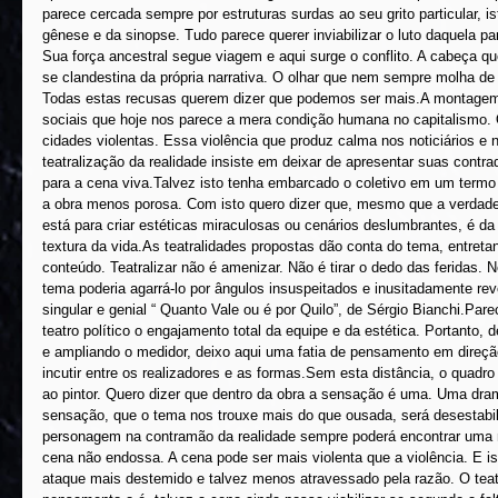
parece cercada sempre por estruturas surdas ao seu grito particular, i
gênese e da sinopse. Tudo parece querer inviabilizar o luto daquela pa
Sua força ancestral segue viagem e aqui surge o conflito. A cabeça qu
se clandestina da própria narrativa. O olhar que nem sempre molha de 
Todas estas recusas querem dizer que podemos ser mais.A montagem 
sociais que hoje nos parece a mera condição humana no capitalismo.
cidades violentas. Essa violência que produz calma nos noticiários e n
teatralização da realidade insiste em deixar de apresentar suas contra
para a cena viva.Talvez isto tenha embarcado o coletivo em um termo 
a obra menos porosa. Com isto quero dizer que, mesmo que a verdade s
está para criar estéticas miraculosas ou cenários deslumbrantes, é da 
textura da vida.As teatralidades propostas dão conta do tema, entreta
conteúdo. Teatralizar não é amenizar. Não é tirar o dedo das feridas. N
tema poderia agarrá-lo por ângulos insuspeitados e inusitadamente re
singular e genial “ Quanto Vale ou é por Quilo”, de Sérgio Bianchi.Pa
teatro político o engajamento total da equipe e da estética. Portanto,
e ampliando o medidor, deixo aqui uma fatia de pensamento em direç
incutir entre os realizadores e as formas.Sem esta distância, o quadr
ao pintor. Quero dizer que dentro da obra a sensação é uma. Uma dram
sensação, que o tema nos trouxe mais do que ousada, será desestabil
personagem na contramão da realidade sempre poderá encontrar uma no
cena não endossa. A cena pode ser mais violenta que a violência. E 
ataque mais destemido e talvez menos atravessado pela razão. O tea