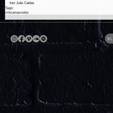
foto João Caldas
Tags:
crítica
marciotito
B