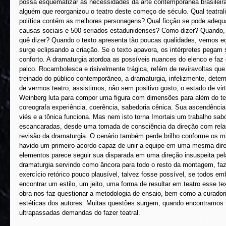
possa esquematizar as necessidades da arte contemporânea brasileir
alguém que reorganizou o teatro deste começo de século. Qual teatral
política contém as melhores personagens? Qual ficção se pode adequ
causas sociais e 500 seriados estadunidenses? Como dizer? Quando,
quê dizer? Quando o texto apresenta tão poucas qualidades, vemos e
surge eclipsando a criação. Se o texto apavora, os intérpretes pegam
conforto. A dramaturgia atordoa as possíveis nuances do elenco e faz
palco. Rocambolesca e risivelmente trágica, refém de reviravoltas qu
treinado do público contemporâneo, a dramaturgia, infelizmente, dete
de vermos teatro, assistimos, não sem positivo gosto, o estado de vi
Weinberg luta para compor uma figura com dimensões para além do te
coreografa experiência, coerência, sabedoria cênica. Sua ascendênc
viés e a tônica funciona. Mas nem isto torna Imortais um trabalho sab
escancaradas, desde uma tomada de consciência da direção com relaç
revisão da dramaturgia. O cenário também perde brilho conforme os 
havido um primeiro acordo capaz de unir a equipe em uma mesma dire
elementos parece seguir sua disparada em uma direção insuspeita pe
dramaturgia servindo como âncora para todo o resto da montagem, fa
exercício retórico pouco plausível, talvez fosse possível, se todos e
encontrar um estilo, um jeito, uma forma de resultar em teatro esse t
obra nos faz questionar a metodologia de ensaio, bem como a curado
estéticas dos autores. Muitas questões surgem, quando encontramos t
ultrapassadas demandas do fazer teatral.