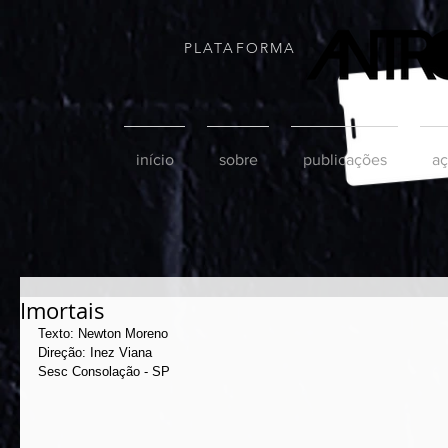
PLATAFORMA
início
sobre
publicações
aç
Imortais
Texto: Newton Moreno
Direção: Inez Viana
Sesc Consolação - SP