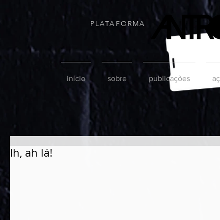
PLATAFORMA
início
sobre
publicações
aç
Ih, ah lá!