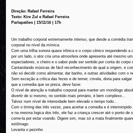
Direção: Rafael Ferreira
Texto: Kire Zul e Rafael Ferreira
Parlapatões | 15/11/16 | 17h
Um trabalho corporal extremamente intenso, que desde a comédia tran
corporal no nível da mímica.
Com uma trilha sonora quase irônica e o corpo cênico respondendo a
por um lado, o ator cria uma atmosfera onde apresenta até mesmo um 
espectadores, o cheiro e o sabor pode ser sentido por conta do corpo 
Cantarolando músicas de fácil reconhecimento de qual a origem, e com
não só decidir como alimentar, dar banho, e outras atividades com o 
Sem exceção a critica das fezes e de temer, crivela, doria para salga
que a comedia que se preza, deve fazer.
O nível de atenção e trabalho corporal para manter um monólogo absol
divertir de si mesmo, no sentido mais primário, é bem complexo...
Talvez num nível de intensidade bem elevado o tempo todo...
Com o timing das três vezes, para acertar a comedia e é interrompido 
e na mesma logica dos três, ele faz a criança crescer até o ponto de s
come-la por estar voando. Digere sim, mas só a mata finalmente quan
estômago.
Levanta o pezinho