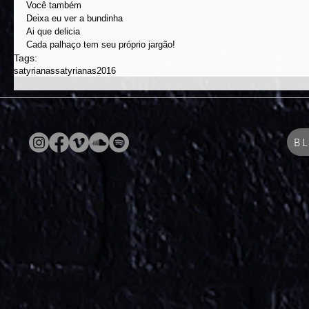
Você também
Deixa eu ver a bundinha
Ai que delicia
Cada palhaço tem seu próprio jargão!
Tags:
satyrianas
satyrianas2016
B