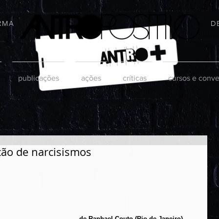
RMA
D
publicações
ações
críticas
cursos e conve
ção de narcisismos
de Raphael Couto (Rio de Janeiro)