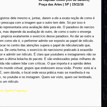
Praça das Artes | SP | 15/11/16
egistros dele mesmo e, juntas, darem a ele a exata noção de como é 
 se preocupa com a imagem que o outro tem dele. Só por isso é 
o representaria uma avaliação dele para ele. O paradoxo do narciso 
ta, mas depende da avaliação do outro, de como o outro o enxerga 
 propicia exatamente o exercício desse paradoxo. Ao dar ao outro a 
agem como ele é, o performer admite ser exposto ao papel de ridículo. 
car no centro das atenções supera o papel de ridicularizado que, 
a. De certa forma, o exercício do narcisismo praticado à exaustão 
por e admitir ser ridículo. É claro que youtubers e instagramers não se 
cham a última bolacha do pacote. E são endossados pelas milhares de 
da não sabem lidar com críticas. O que importa é a opinião deles 
to mundo virtual, grupos que endossem essa visão. Pronto: está aí a 
E, sem dúvida, o local onde essa prática mais se manifesta é na 
, no youtube e no instagram. Quero ser visto, quero ser lembrado, 
s um ridículo.
omo
#perfor7napraça