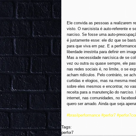
Ele convida as pessoas a realizarem r
visto. O narcisista é auto-referente e
narciso. Se fosse uma auto-preocupaçã
é justamente esse: ele diz que se bas
para que viva em paz. E a performance
liberdade irrestrita para definir em im
Mas a necessidade narcísica de se colo
vez ou outra ou quase sempre, ele pass
nas redes sociais é, no limite, o se ex
acham ridículos. Pelo contrário, se a
curtidas e elogios, mas na mesma medi
sobre eles mesmos e encontrar, no vas
receita para a manutenção do narciso. 
internet, nas comunidades, no facebook
quero ser amado. Ainda que seja apena
#brasilperformance
#perfor7
#perfor7c
Tags:
perfor7