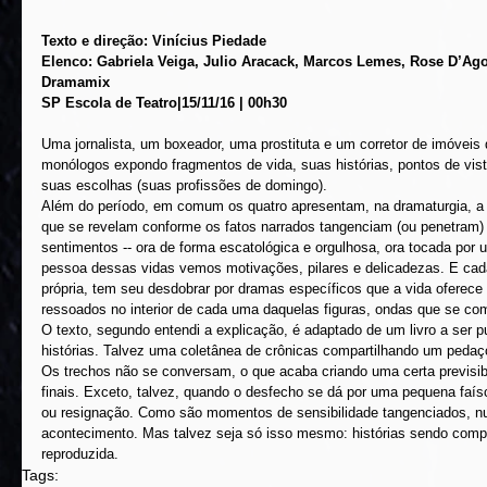
Texto e direção: Vinícius Piedade
Elenco: Gabriela Veiga, Julio Aracack, Marcos Lemes, Rose D’Ag
Dramamix
SP Escola de Teatro|15/11/16 | 00h30
Uma jornalista, um boxeador, uma prostituta e um corretor de imóveis d
monólogos expondo fragmentos de vida, suas histórias, pontos de vis
suas escolhas (suas profissões de domingo).
Além do período, em comum os quatro apresentam, na dramaturgia, a 
que se revelam conforme os fatos narrados tangenciam (ou penetram) 
sentimentos -- ora de forma escatológica e orgulhosa, ora tocada por 
pessoa dessas vidas vemos motivações, pilares e delicadezas. E cad
própria, tem seu desdobrar por dramas específicos que a vida oferece 
ressoados no interior de cada uma daquelas figuras, ondas que se co
O texto, segundo entendi a explicação, é adaptado de um livro a ser 
histórias. Talvez uma coletânea de crônicas compartilhando um pedaço
Os trechos não se conversam, o que acaba criando uma certa previsib
finais. Exceto, talvez, quando o desfecho se dá por uma pequena faís
ou resignação. Como são momentos de sensibilidade tangenciados, nu
acontecimento. Mas talvez seja só isso mesmo: histórias sendo com
reproduzida.
Tags: