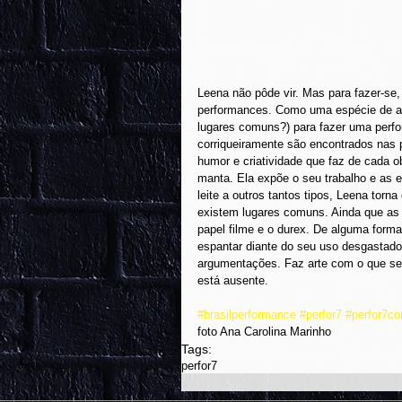
Leena não pôde vir. Mas para fazer-se
performances. Como uma espécie de aul
lugares comuns?) para fazer uma perfo
corriqueiramente são encontrados nas
humor e criatividade que faz de cada
manta. Ela expõe o seu trabalho e as 
leite a outros tantos tipos, Leena torn
existem lugares comuns. Ainda que as re
papel filme e o durex. De alguma form
espantar diante do seu uso desgastad
argumentações. Faz arte com o que se
está ausente.
#brasilperformance
#perfor7
#perfor7c
foto Ana Carolina Marinho
Tags:
perfor7