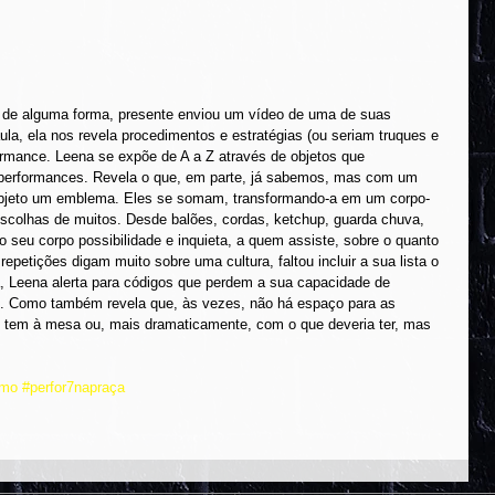
, de alguma forma, presente enviou um vídeo de uma de suas 
a, ela nos revela procedimentos e estratégias (ou seriam truques e 
rmance. Leena se expõe de A a Z através de objetos que 
 performances. Revela o que, em parte, já sabemos, mas com um 
 objeto um emblema. Eles se somam, transformando-a em um corpo-
escolhas de muitos. Desde balões, cordas, ketchup, guarda chuva, 
a o seu corpo possibilidade e inquieta, a quem assiste, sobre o quanto 
petições digam muito sobre uma cultura, faltou incluir a sua lista o 
a, Leena alerta para códigos que perdem a sua capacidade de 
o. Como também revela que, às vezes, não há espaço para as 
 tem à mesa ou, mais dramaticamente, com o que deveria ter, mas 
omo
#perfor7napraça