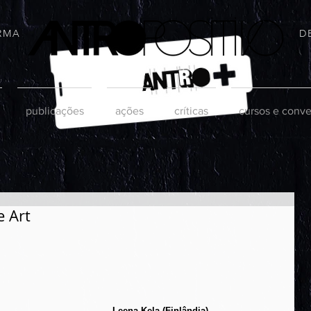
RMA
D
publicações
ações
críticas
cursos e conve
e Art
Leena Kela (Finlândia)