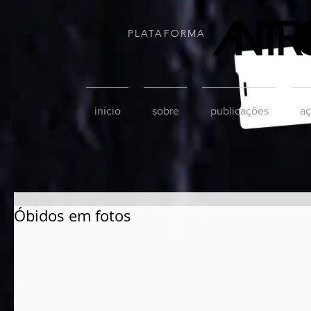
PLATAFORMA
início
sobre
publicações
aç
Óbidos em fotos