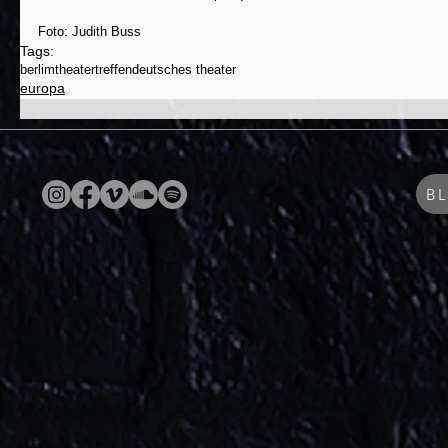
Foto: Judith Buss
Tags:
berlim
theatertreffen
deutsches theater
europa
B