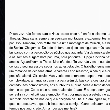
Desta vez, não fomos para o Haus, teatro onde até então assistimos 
Theater. Suas salas sempre apresentam montagens e experimentos in
por isso. Também, pois Mittelreich é uma montagem de Munich, e é 
de Berlim. Chegamos. Do lado de fora, um dj coloca algumas músicas
brincando com a percepção do público que aguarda. Vai da música elet
e os sorrisos surgem hora por uma, hora por outra. O jogo funciona nes
ambos. Aguardávamos Thaís. Mas não deu. Talvez não viesse ou não
conosco seu ingresso e seguimos ao espetáculo. O trabalho reúne mús
um romance de décadas atrás. Aparenta certo realismo, ainda que a 
precisão alemã. Ok, óbvio. Mas vocês me entendem, espero. Aos pouc
complexidade, a narrativa caminha para além do básico, a costura dr
cantado, aos compositores, aos subtextos e, duas horas e tanto depoi
dar-lhe tempo. Como cabe ao teatro alemão, é fato. E a peça, sem gr
se realiza com eficiência e emoção. Mas, por mais que a estética e 
ser mais distante de nós do que a chegada de Thaís. Sem ingresso, at
que nos procurava e que o bilhete estaria comigo. Claro, deixaram-na 
termos nos anunciado. Afinal, por que mentiria?