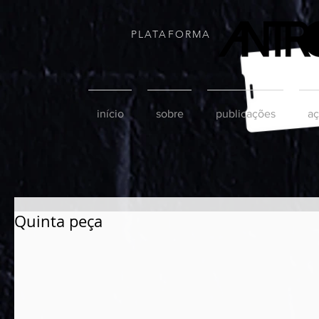
PLATAFORMA
início
sobre
publicações
aç
Quinta peça